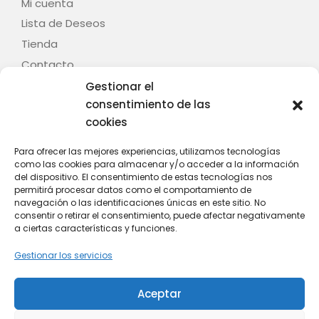
Mi cuenta
Lista de Deseos
Tienda
Contacto
Gestionar el
Legal
consentimiento de las
cookies
Aviso legal
Términos y condiciones
Para ofrecer las mejores experiencias, utilizamos tecnologías
como las cookies para almacenar y/o acceder a la información
Política de privacidad
del dispositivo. El consentimiento de estas tecnologías nos
Política de cookies (UE)
permitirá procesar datos como el comportamiento de
navegación o las identificaciones únicas en este sitio. No
Contacto
consentir o retirar el consentimiento, puede afectar negativamente
a ciertas características y funciones.
C/ Fontenla, nº 28 – Baión – 36614 – Vilanova de
Gestionar los servicios
Arousa (Pontevedra)
Whatsapp: +34 628 808 439
Aceptar
Email: info@mitania.com