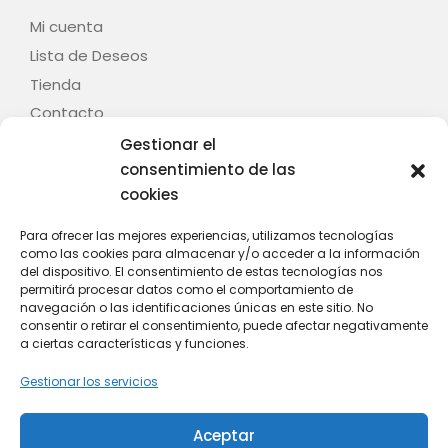
Mi cuenta
Lista de Deseos
Tienda
Contacto
Gestionar el
Legal
consentimiento de las
cookies
Aviso legal
Términos y condiciones
Para ofrecer las mejores experiencias, utilizamos tecnologías
como las cookies para almacenar y/o acceder a la información
Política de privacidad
del dispositivo. El consentimiento de estas tecnologías nos
Política de cookies (UE)
permitirá procesar datos como el comportamiento de
navegación o las identificaciones únicas en este sitio. No
Contacto
consentir o retirar el consentimiento, puede afectar negativamente
a ciertas características y funciones.
C/ Fontenla, nº 28 – Baión – 36614 – Vilanova de
Gestionar los servicios
Arousa (Pontevedra)
Whatsapp: +34 628 808 439
Aceptar
Email: info@mitania.com