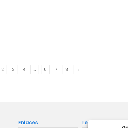
2
3
4
…
6
7
8
→
Enlaces
Legal
Ge