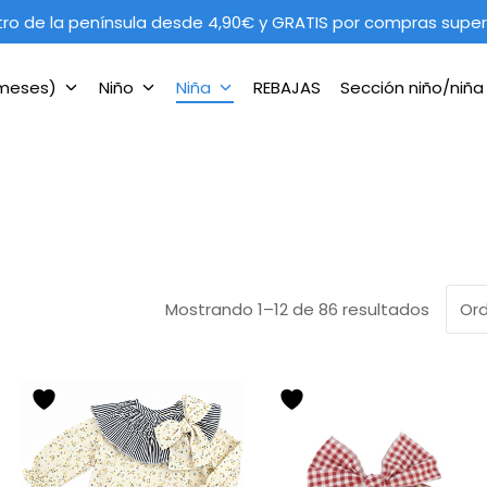
tro de la península desde 4,90€ y GRATIS por compras super
 meses)
Niño
Niña
REBAJAS
Sección niño/niñ
Mostrando 1–12 de 86 resultados