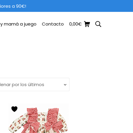
iores a 90€!
a y mamá a juego
Contacto
0,00
€