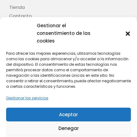
Tienda
Contacto
Gestionar el
Legal
consentimiento de las
cookies
Aviso legal
Términos y condiciones
Para ofrecer las mejores experiencias, utilizamos tecnologías
como las cookies para almacenar y/o acceder a la información
Política de privacidad
del dispositivo. El consentimiento de estas tecnologías nos
Política de cookies (UE)
permitirá procesar datos como el comportamiento de
navegación o las identificaciones únicas en este sitio. No
Contacto
consentir o retirar el consentimiento, puede afectar negativamente
a ciertas características y funciones.
C/ Fontenla, nº 28 – Baión – 36614 – Vilanova de
Gestionar los servicios
Arousa (Pontevedra)
Whatsapp: +34 628 808 439
Aceptar
Email: info@mitania.com
Denegar