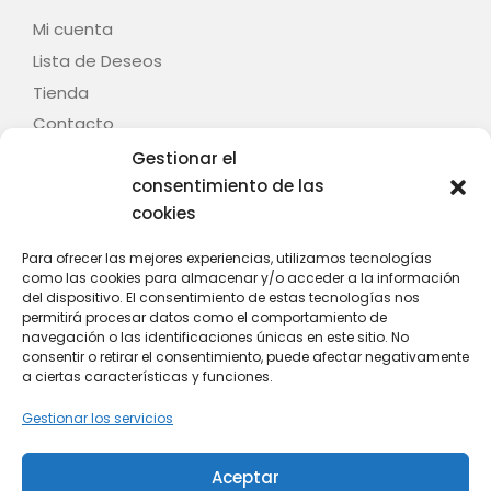
Mi cuenta
Lista de Deseos
Tienda
Contacto
Gestionar el
Legal
consentimiento de las
cookies
Aviso legal
Términos y condiciones
Para ofrecer las mejores experiencias, utilizamos tecnologías
como las cookies para almacenar y/o acceder a la información
Política de privacidad
del dispositivo. El consentimiento de estas tecnologías nos
Política de cookies (UE)
permitirá procesar datos como el comportamiento de
navegación o las identificaciones únicas en este sitio. No
Contacto
consentir o retirar el consentimiento, puede afectar negativamente
a ciertas características y funciones.
C/ Fontenla, nº 28 – Baión – 36614 – Vilanova de
Gestionar los servicios
Arousa (Pontevedra)
Whatsapp: +34 628 808 439
Aceptar
Email: info@mitania.com