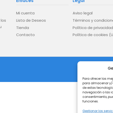
Enlaces
Legal
Mi cuenta
Aviso legal
Lista de Deseos
Términos y condicion
 los
u
Tienda
Política de privacida
Contacto
Política de cookies (
Ge
Para ofrecer las me
para almacenar y/o 
de estas tecnologí
navegación o las ide
consentimiento, pue
funciones.
Gestionar los servic