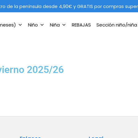
tro de la península desde 4,90€ y GRATIS por compras super
 meses)
Niño
Niña
REBAJAS
Sección niño/niñ
vierno 2025/26