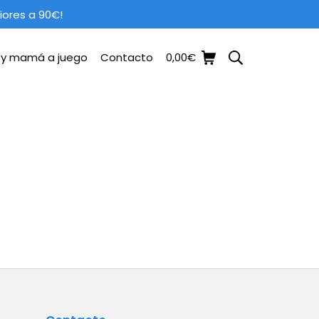
iores a 90€!
a y mamá a juego
Contacto
0,00
€