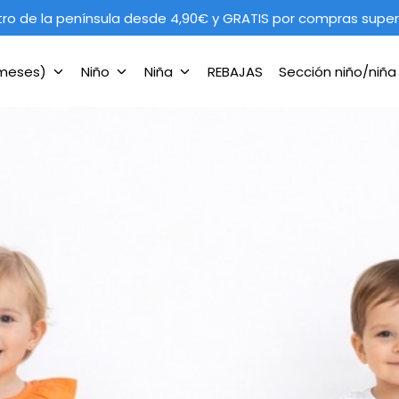
tro de la península desde 4,90€ y GRATIS por compras super
 meses)
Niño
Niña
REBAJAS
Sección niño/niñ