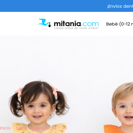
Saltar
¡Envíos den
al
contenido
Bebé (0-12
mitania.com
Inicio
tallas del producto
26