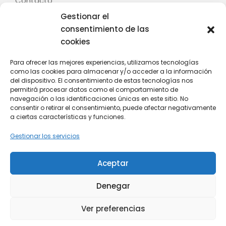
Contacto
Gestionar el
Legal
consentimiento de las
cookies
Aviso legal
Términos y condiciones
Para ofrecer las mejores experiencias, utilizamos tecnologías
como las cookies para almacenar y/o acceder a la información
Política de privacidad
del dispositivo. El consentimiento de estas tecnologías nos
Política de cookies (UE)
permitirá procesar datos como el comportamiento de
navegación o las identificaciones únicas en este sitio. No
Contacto
consentir o retirar el consentimiento, puede afectar negativamente
a ciertas características y funciones.
C/ Fontenla, nº 28 – Baión – 36614 – Vilanova de
Gestionar los servicios
Arousa (Pontevedra)
Whatsapp: +34 628 808 439
Aceptar
Email: info@mitania.com
Denegar
Copyright © 2026 Mi Tania. -
Ver preferencias
Diseñado por ❤
Reanimando Webs