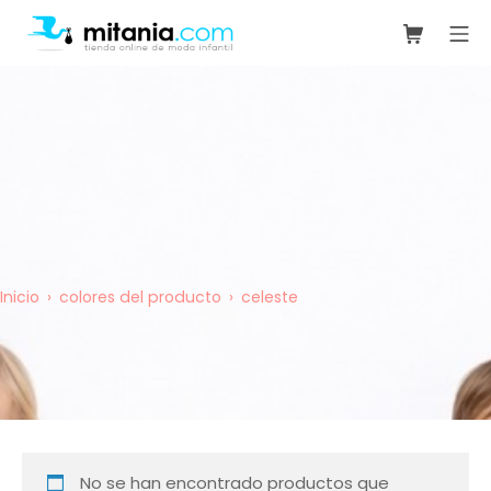
Saltar
Carrito de
Me
al
mitania.com
contenido
Inicio
colores del producto
celeste
No se han encontrado productos que