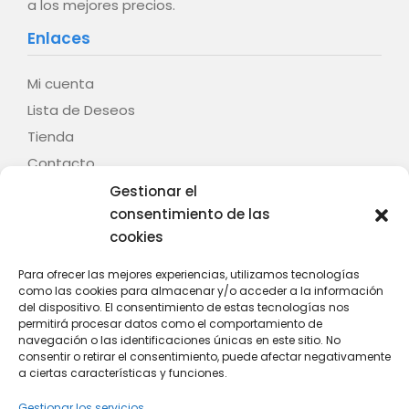
a los mejores precios.
Enlaces
Mi cuenta
Lista de Deseos
Tienda
Contacto
Gestionar el
Legal
consentimiento de las
cookies
Aviso legal
Términos y condiciones
Para ofrecer las mejores experiencias, utilizamos tecnologías
como las cookies para almacenar y/o acceder a la información
Política de privacidad
del dispositivo. El consentimiento de estas tecnologías nos
Política de cookies (UE)
permitirá procesar datos como el comportamiento de
navegación o las identificaciones únicas en este sitio. No
Contacto
consentir o retirar el consentimiento, puede afectar negativamente
a ciertas características y funciones.
C/ Fontenla, nº 28 – Baión – 36614 – Vilanova de
Gestionar los servicios