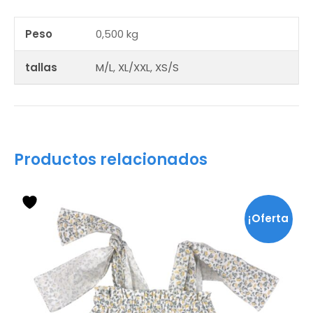
Peso
0,500 kg
tallas
M/L
,
XL/XXL
,
XS/S
Productos relacionados
Este
producto
¡Oferta
tiene
múltiples
!
variantes.
Las
opciones