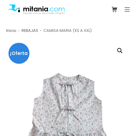
Saltar
Carrito de
Me
al
mitania.com
contenido
Inicio
REBAJAS
CAMISA MARIA (XS A XXL)
¡Oferta
!