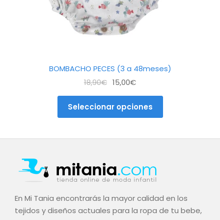
página
de
producto
BOMBACHO PECES (3 a 48meses)
El
El
18,90
€
15,00
€
precio
precio
original
actual
Seleccionar opciones
era:
es:
18,90€.
15,00€.
En Mi Tania encontrarás la mayor calidad en los
tejidos y diseños actuales para la ropa de tu bebe,