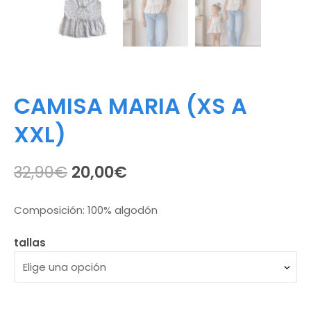
CAMISA MARIA (XS A
XXL)
El
El
32,90
€
20,00
€
precio
precio
Composición: 100% algodón
original
actual
tallas
era:
es:
32,90€.
20,00€.