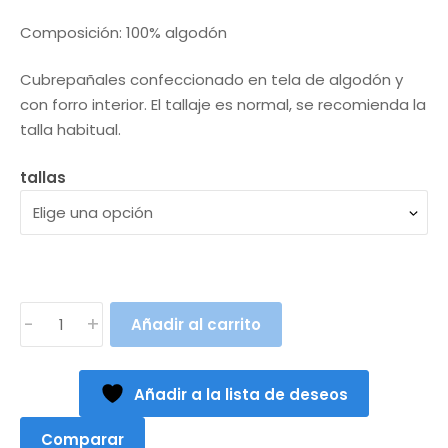
precio
precio
Composición: 100% algodón
original
actual
Cubrepañales confeccionado en tela de algodón y
era:
es:
con forro interior. El tallaje es normal, se recomienda la
10,90€.
9,90€.
talla habitual.
tallas
CUBREPAÑALES
-
+
Añadir al carrito
NARANJO
(3
a
Añadir a la lista de deseos
36meses)
cantidad
Comparar