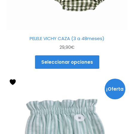
página
de
producto
PELELE VICHY CAZA (3 a 48meses)
29,90
€
Seleccionar opciones
Este
producto
¡Oferta
tiene
múltiples
!
variantes.
Las
opciones
se