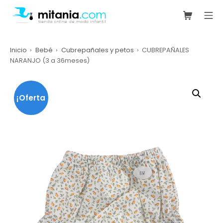
Saltar
Carrito de
Me
al
mitania.com
contenido
Inicio
Bebé
Cubrepañales y petos
CUBREPAÑALES
NARANJO (3 a 36meses)
¡Oferta
!