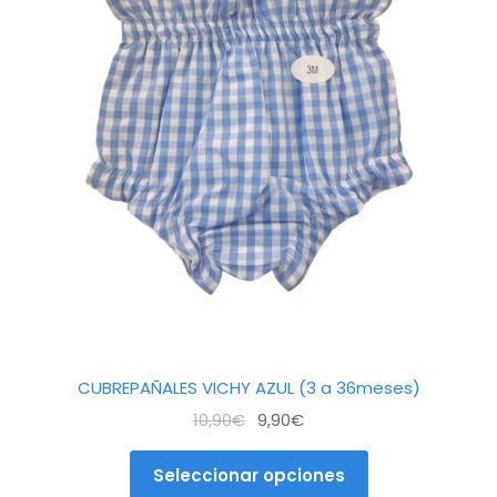
múltiples
!
variantes.
Las
opciones
se
pueden
elegir
en
la
página
de
producto
CUBREPAÑALES VICHY AZUL (3 a 36meses)
El
El
10,90
€
9,90
€
precio
precio
original
actual
Seleccionar opciones