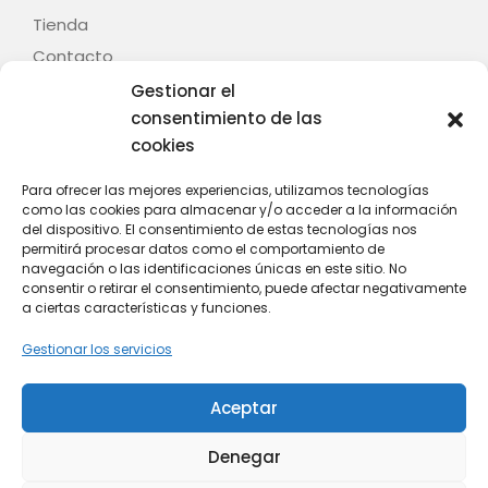
Tienda
Contacto
Gestionar el
Legal
consentimiento de las
cookies
Aviso legal
Términos y condiciones
Para ofrecer las mejores experiencias, utilizamos tecnologías
como las cookies para almacenar y/o acceder a la información
Política de privacidad
del dispositivo. El consentimiento de estas tecnologías nos
Política de cookies (UE)
permitirá procesar datos como el comportamiento de
navegación o las identificaciones únicas en este sitio. No
Contacto
consentir o retirar el consentimiento, puede afectar negativamente
a ciertas características y funciones.
C/ Fontenla, nº 28 – Baión – 36614 – Vilanova de
Gestionar los servicios
Arousa (Pontevedra)
Whatsapp: +34 628 808 439
Aceptar
Email: info@mitania.com
Denegar