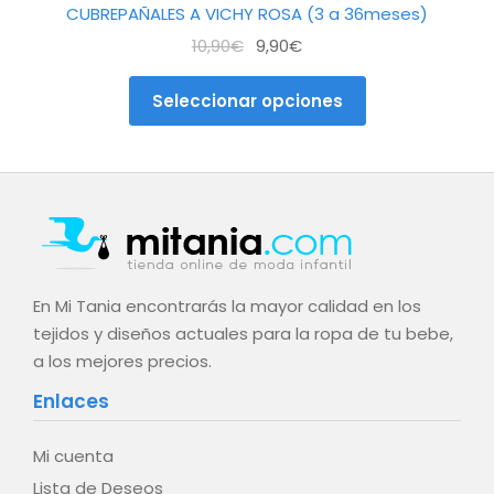
CUBREPAÑALES A VICHY ROSA (3 a 36meses)
El
El
10,90
€
9,90
€
precio
precio
original
actual
Seleccionar opciones
era:
es:
10,90€.
9,90€.
En Mi Tania encontrarás la mayor calidad en los
tejidos y diseños actuales para la ropa de tu bebe,
a los mejores precios.
Enlaces
Mi cuenta
Lista de Deseos