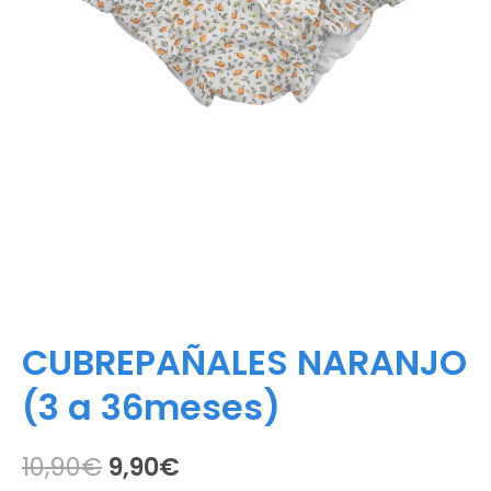
CUBREPAÑALES NARANJO
(3 a 36meses)
El
El
10,90
€
9,90
€