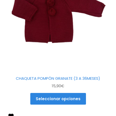
Las
opciones
se
pueden
elegir
en
la
página
de
producto
CHAQUETA POMPÓN GRANATE (3 A 36MESES)
15,90
€
Seleccionar opciones
Este