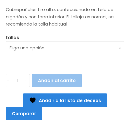
precio
precio
Cubrepañales tiro alto, confeccionado en tela de
original
actual
algodón y con forro interior. El tallaje es normal, se
recomienda la talla habitual.
era:
es:
10,90€.
9,90€.
tallas
CUBREPAÑALES
-
+
Añadir al carrito
VICHY
ROJO
(3
Añadir a la lista de deseos
a
36meses)
Comparar
cantidad