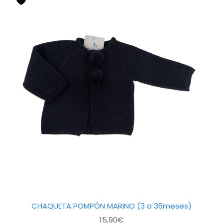
producto
tiene
múltiples
variantes.
Las
opciones
se
pueden
elegir
en
la
página
de
producto
CHAQUETA POMPÓN MARINO (3 a 36meses)
15,90
€