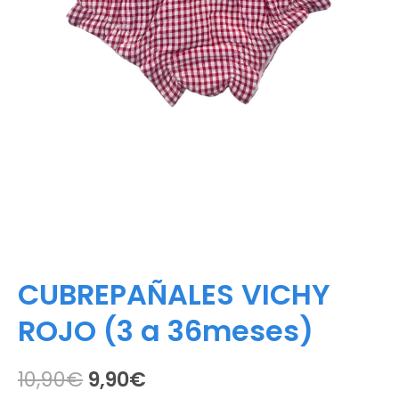
CUBREPAÑALES VICHY
ROJO (3 a 36meses)
El
El
10,90
€
9,90
€