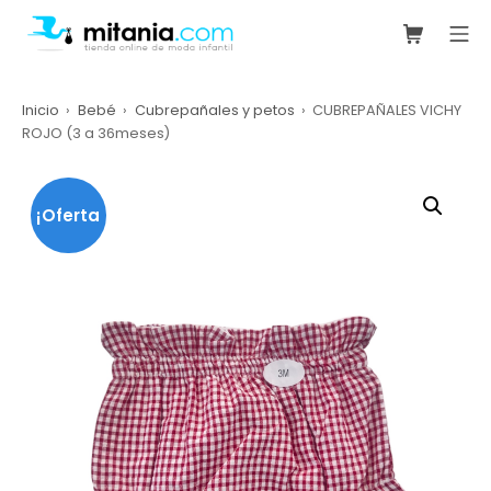
Saltar
Carrito de
Me
al
mitania.com
contenido
Inicio
Bebé
Cubrepañales y petos
CUBREPAÑALES VICHY
ROJO (3 a 36meses)
¡Oferta
!