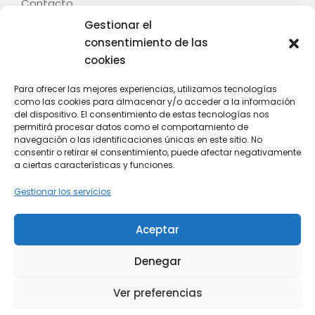
Contacto
Gestionar el
Legal
consentimiento de las
cookies
Aviso legal
Términos y condiciones
Para ofrecer las mejores experiencias, utilizamos tecnologías
como las cookies para almacenar y/o acceder a la información
Política de privacidad
del dispositivo. El consentimiento de estas tecnologías nos
Política de cookies (UE)
permitirá procesar datos como el comportamiento de
navegación o las identificaciones únicas en este sitio. No
Contacto
consentir o retirar el consentimiento, puede afectar negativamente
a ciertas características y funciones.
C/ Fontenla, nº 28 – Baión – 36614 – Vilanova de
Gestionar los servicios
Arousa (Pontevedra)
Whatsapp: +34 628 808 439
Aceptar
Email: info@mitania.com
Denegar
Copyright © 2026 Mi Tania. -
Ver preferencias
Diseñado por ❤
Reanimando Webs