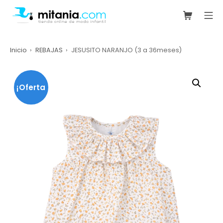
Saltar
Carrito de
Me
al
mitania.com
contenido
Inicio
REBAJAS
JESUSITO NARANJO (3 a 36meses)
¡Oferta
!