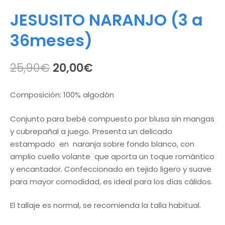
JESUSITO NARANJO (3 a
36meses)
El
El
25,90
€
20,00
€
precio
precio
Composición: 100% algodón
original
actual
Conjunto para bebé compuesto por blusa sin mangas
era:
es:
y cubrepañal a juego. Presenta un delicado
25,90€.
20,00€.
estampado en naranja sobre fondo blanco, con
amplio cuello volante que aporta un toque romántico
y encantador. Confeccionado en tejido ligero y suave
para mayor comodidad, es ideal para los días cálidos.
El tallaje es normal, se recomienda la talla habitual.