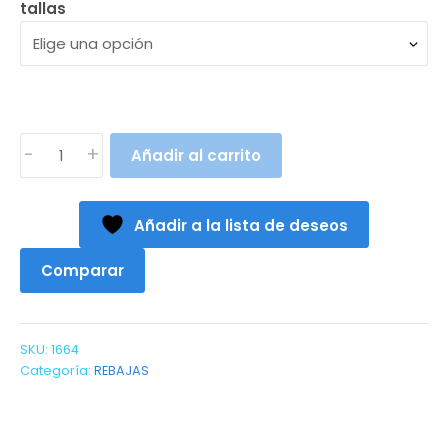
tallas
JESUSITO
-
+
Añadir al carrito
NARANJO
(3
a
Añadir a la lista de deseos
36meses)
cantidad
Comparar
SKU:
1664
Categoría:
REBAJAS