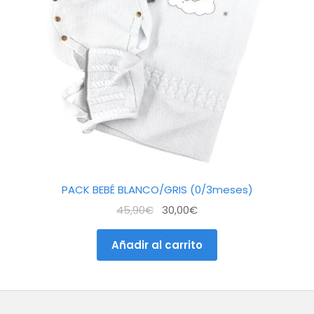
PACK BEBÉ BLANCO/GRIS (0/3meses)
El
El
45,90
€
30,00
€
precio
precio
original
actual
Añadir al carrito
era:
es:
45,90€.
30,00€.