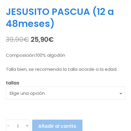
JESUSITO PASCUA (12 a
48meses)
El
El
39,90
€
25,90
€
precio
precio
Composición:100% algodón
original
actual
Talla bien, se recomienda la talla acorde a la edad.
era:
es:
39,90€.
25,90€.
tallas
JESUSITO
-
+
Añadir al carrito
PASCUA