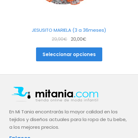
de
producto
JESUSITO MARIELA (3 a 36meses)
El
El
29,90
€
20,00
€
precio
precio
original
actual
Seleccionar opciones
era:
es:
29,90€.
20,00€.
En Mi Tania encontrarás la mayor calidad en los
tejidos y diseños actuales para la ropa de tu bebe,
a los mejores precios.