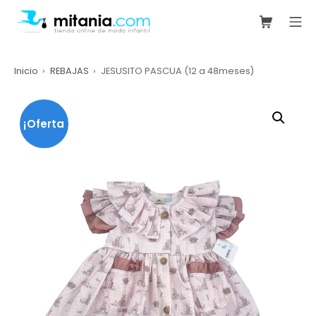
Saltar
Carrito de
Me
al
mitania.com
contenido
Inicio
REBAJAS
JESUSITO PASCUA (12 a 48meses)
¡Oferta
!