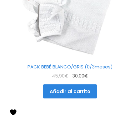
PACK BEBÉ BLANCO/GRIS (0/3meses)
El
El
45,90
€
30,00
€
precio
precio
original
actual
Añadir al carrito
era:
es:
45,90€.
30,00€.