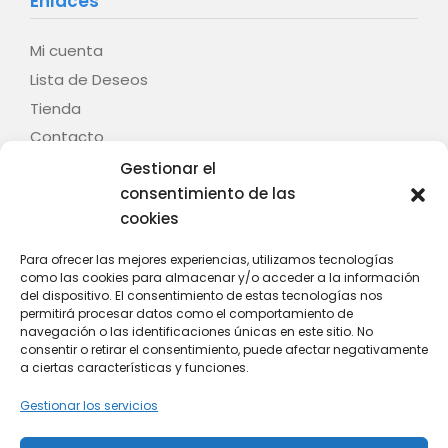
Enlaces
Mi cuenta
Lista de Deseos
Tienda
Contacto
Gestionar el
Legal
consentimiento de las
cookies
Aviso legal
Términos y condiciones
Para ofrecer las mejores experiencias, utilizamos tecnologías
como las cookies para almacenar y/o acceder a la información
Política de privacidad
del dispositivo. El consentimiento de estas tecnologías nos
Política de cookies (UE)
permitirá procesar datos como el comportamiento de
navegación o las identificaciones únicas en este sitio. No
Contacto
consentir o retirar el consentimiento, puede afectar negativamente
a ciertas características y funciones.
C/ Fontenla, nº 28 – Baión – 36614 – Vilanova de
Gestionar los servicios
Arousa (Pontevedra)
Whatsapp: +34 628 808 439