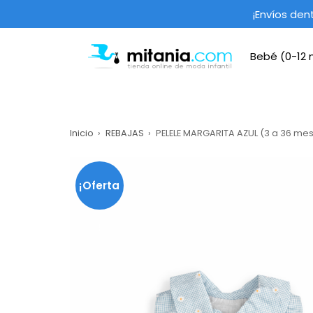
Saltar
¡Envíos den
al
contenido
Bebé (0-12
mitania.com
Inicio
REBAJAS
PELELE MARGARITA AZUL (3 a 36 me
¡Oferta
!