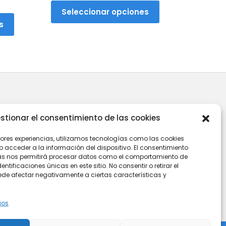
producto
cio
original
actual
Seleccionar opciones
ual
era:
es:
s
39,90€.
25,90€.
90€.
Contacto
stionar el consentimiento de las cookies
C/ Fontenla, nº 28 – Baión –
jores experiencias, utilizamos tecnologías como las cookies
36614 – Vilanova de Arousa
es
acceder a la información del dispositivo. El consentimiento
as nos permitirá procesar datos como el comportamiento de
(Pontevedra)
d
ntificaciones únicas en este sitio. No consentir o retirar el
Whatsapp: +34 628 808 439
de afectar negativamente a ciertas características y
UE)
Email: info@mitania.com
ios