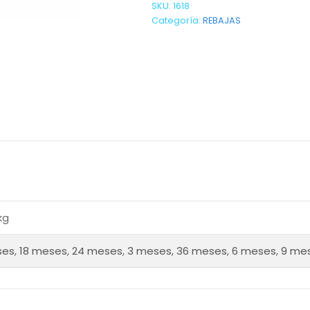
SKU:
1618
Categoría:
REBAJAS
kg
ses
,
18 meses
,
24 meses
,
3 meses
,
36 meses
,
6 meses
,
9 me