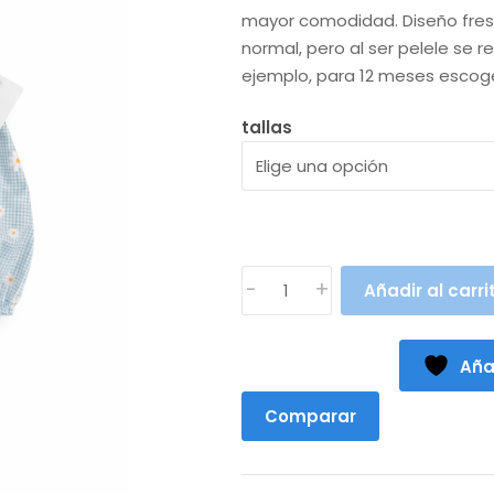
era:
es:
mayor comodidad. Diseño fresco
23,90€.
18,90€
normal, pero al ser pelele se 
ejemplo, para 12 meses escoge
tallas
PELELE
-
+
Añadir al carri
MARGARITA
AZUL
(3
Aña
a
36
Comparar
meses)
cantidad