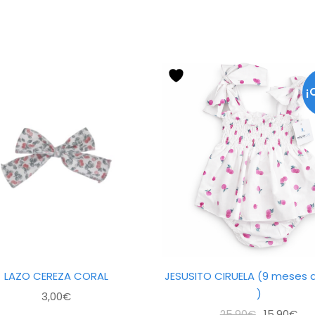
Este
producto
¡
tiene
múltiples
variantes.
Las
opciones
se
pueden
elegir
en
la
LAZO CEREZA CORAL
JESUSITO CIRUELA (9 meses 
página
)
3,00
€
de
El
El
25,90
€
15,90
€