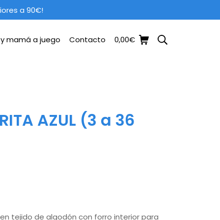
iores a 90€!
Carrito de la compra
Buscar
a y mamá a juego
Contacto
0,00
€
ITA AZUL (3 a 36
l
n tejido de algodón con forro interior para