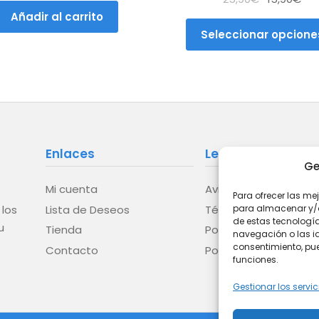
producto
precio
pre
Añadir al carrito
original
act
Seleccionar opcione
era:
es:
25,90€.
15,
Enlaces
Legal
Ge
Mi cuenta
Aviso legal
Para ofrecer las me
Lista de Deseos
Términos y condicion
 los
para almacenar y/o 
de estas tecnologí
u
Tienda
Política de privacida
navegación o las ide
consentimiento, pue
Contacto
Política de cookies (
funciones.
Gestionar los servic