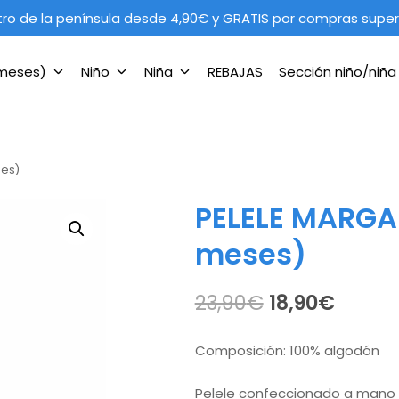
tro de la península desde 4,90€ y GRATIS por compras super
 meses)
Niño
Niña
REBAJAS
Sección niño/niñ
ses)
PELELE MARGAR
meses)
El
El
23,90
€
18,90
€
precio
precio
Composición: 100% algodón
original
actua
Pelele confeccionado a mano e