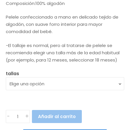
Composición:100% algodón
original
actual
Pelele confeccionado a mano en delicado tejido de
era:
es:
algodón, con suave forro interior para mayor
23,90€.
15,90€.
comodidad del bebé.
-El tallaje es normal, pero al tratarse de pelele se
recomienda elegir una talla más de la edad habitual
(por ejemplo, para 12 meses, seleccionar 18 meses)
tallas
PELELE
-
+
Añadir al carrito
PECES
(3