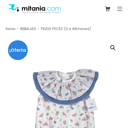
Saltar
Carrito de
Me
al
mitania.com
contenido
Inicio
REBAJAS
PELELE PECES (3 a 48meses)
¡Oferta
!