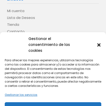
Mi cuenta
Lista de Deseos
Tienda
Contacto
Gestionar el
Legal
consentimiento de las
cookies
Aviso legal
Términos y condiciones
Para ofrecer las mejores experiencias, utilizamos tecnologías
como las cookies para almacenar y/o acceder a la información
Política de privacidad
del dispositivo. El consentimiento de estas tecnologías nos
Política de cookies (UE)
permitirá procesar datos como el comportamiento de
navegación o las identificaciones únicas en este sitio. No
Contacto
consentir o retirar el consentimiento, puede afectar negativamente
a ciertas características y funciones.
C/ Fontenla, nº 28 – Baión – 36614 – Vilanova de
Gestionar los servicios
Arousa (Pontevedra)
Whatsapp: +34 628 808 439