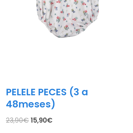
PELELE PECES (3 a
48meses)
El
El
23,90
€
15,90
€
precio
precio