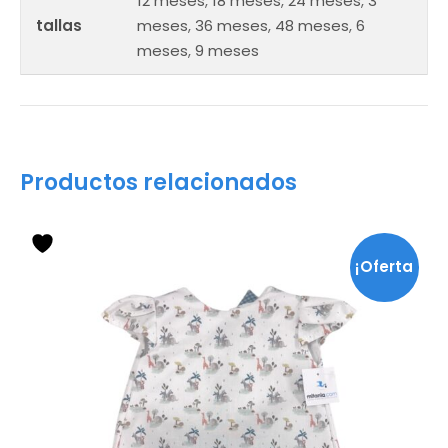
12 meses
,
18 meses
,
24 meses
,
3
tallas
meses
,
36 meses
,
48 meses
,
6
meses
,
9 meses
Productos relacionados
Este
producto
¡Oferta
tiene
múltiples
!
variantes.
Las
opciones
se
pueden