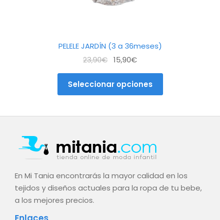
producto
PELELE JARDÍN (3 a 36meses)
El
El
23,90
€
15,90
€
precio
precio
original
actual
Seleccionar opciones
era:
es:
23,90€.
15,90€.
En Mi Tania encontrarás la mayor calidad en los
tejidos y diseños actuales para la ropa de tu bebe,
a los mejores precios.
Enlaces