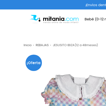
Saltar
¡Envíos den
al
contenido
Bebé (0-12
mitania.com
Inicio
REBAJAS
JESUSITO IBIZA(12 a 48meses)
¡Oferta
!