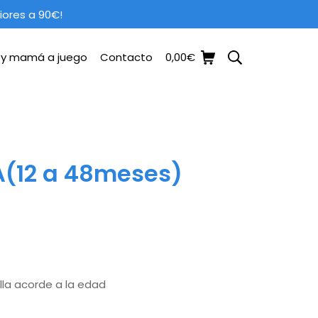
iores a 90€!
Carrito de la compra
Buscar
a y mamá a juego
Contacto
0,00
€
A(12 a 48meses)
o
al
alla acorde a la edad