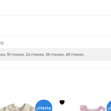
kg
ses
,
18 meses
,
24 meses
,
36 meses
,
48 meses
Este
Este
producto
producto
¡Oferta
¡