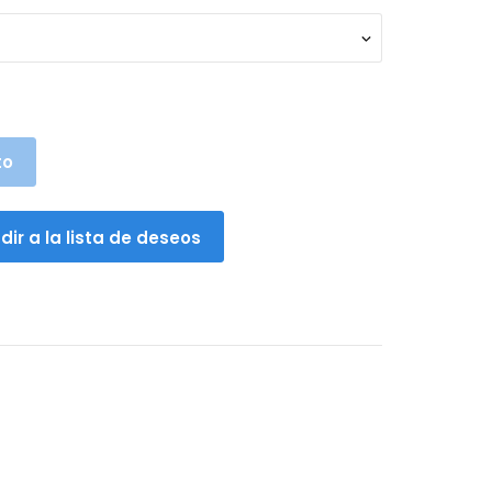
€.
to
dir a la lista de deseos