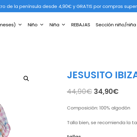
tro de la península desde 4,90€ y GRATIS por compras super
 meses)
Niño
Niña
REBAJAS
Sección niño/niñ
JESUSITO IBIZ
El
El
44,90
€
34,90
€
precio
preci
Composición: 100% algodón
original
actu
Talla bien, se recomienda la t
era:
es:
tallas